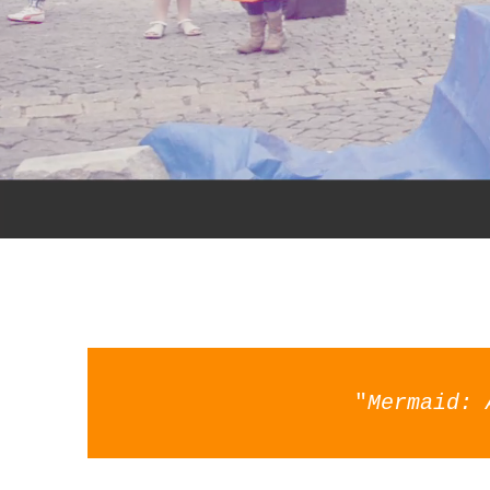
"
Mermaid: 