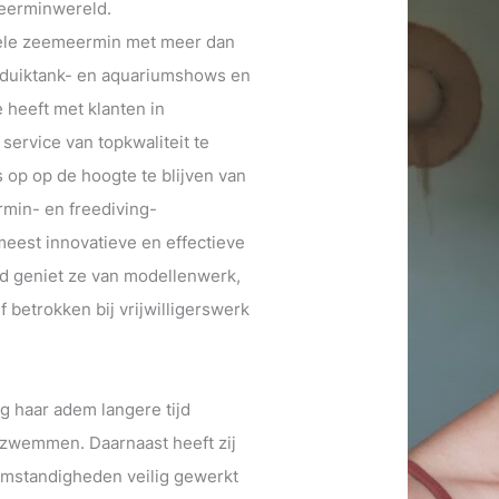
meerminwereld.
onele zeemeermin met meer dan
in duiktank- en aquariumshows en
 heeft met klanten in
service van topkwaliteit te
s op op de hoogte te blijven van
min- en freediving-
eest innovatieve en effectieve
tijd geniet ze van modellenwerk,
 betrokken bij vrijwilligerswerk
ig haar adem langere tijd
 zwemmen. Daarnaast heeft zij
 omstandigheden veilig gewerkt