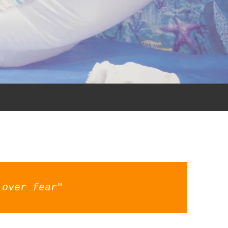
 over fear
"